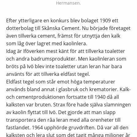
Hermansen.
Efter ytterligare en konkurs blev bolaget 1909 ett
dotterbolag till Skånska Cement. Nu började företaget
även tillverka cement, främst för utnyttja den kalk
som låg över lagret med kaolinlera.
Idag är Iföverken mest känt för att tillverka toaletter
och andra badrumsprodukter. Men kaolinleran som
bröts på Ivö blev inte toaletter utan leran har bara
använts för att tillverka eldfast tegel.
Eldfast tegel som står emot höga temperaturer
används bland annat i glasbruk och krematorier. Kalk-
och cementproduktionen fortsatte till 1940 då all
kalksten var bruten. Strax före hade själva slamningen
av kaolin flyttat till Ivö. Det gjorde att man slapp
transportera den råa leran med alla orenheter till
fastlandet. 1964 upphörde gruvdriften. Då var all den
kalksten och lera slut som det tagit många miljoner år