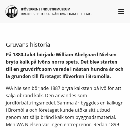
Huvudmeny
Hoppa till huvudinnehåll
IFÖVERKENS INDUSTRIMUSEUM
BRUKETS HISTORIA FRÅN 1887 FRAM TILL IDAG
Gruvans historia
På 1880-talet började William Abelgaard Nielsen
bryta kalk på Ivöns norra spets. Det blev starten
till en gruvdrift som varade i nästan hundra år och
la grunden till företaget Iföverken i Bromölla.
WA Nielsen började 1887 bryta kalksten på Ivö för att
sälja obränd kalk. Den användes som
jordförbättringsmedel. Samma år byggdes en kalkugn
i Bromölla och företaget kunde utöka sitt utbud
genom att sälja bränd kalk som byggnadsmaterial.
Men WA Nielsen var ingen entreprenör. Redan 1899