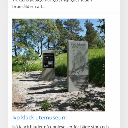
bronsåldern att…
Ivö klack utemuseum
Ivö Klack bjuder på upplevelser för både stora och