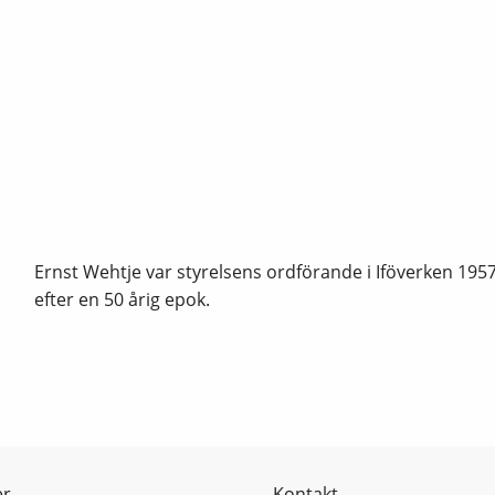
Ernst Wehtje var styrelsens ordförande i Iföverken 195
efter en 50 årig epok.
er
Kontakt