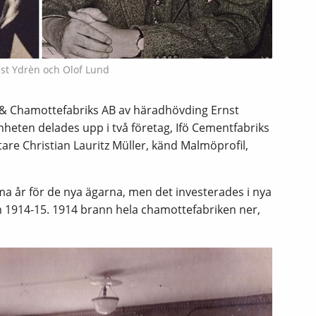
nst Ydrèn och Olof Lund
 & Chamottefabriks AB av häradhövding Ernst
heten delades upp i två företag, Ifö Cementfabriks
re Christian Lauritz Müller, känd Malmöprofil,
 år för de nya ägarna, men det investerades i nya
1914-15. 1914 brann hela chamottefabriken ner,