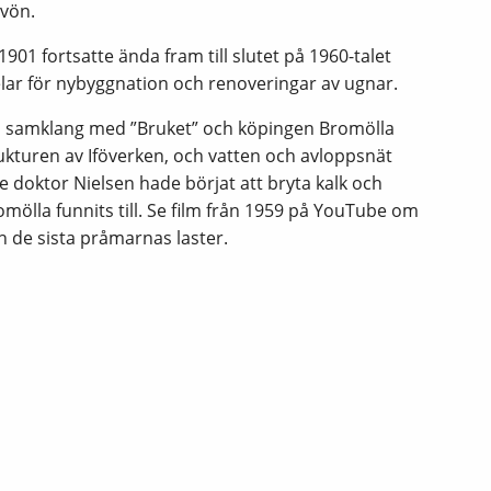
Ivön.
01 fortsatte ända fram till slutet på 1960-talet
lar för nybyggnation och renoveringar av ugnar.
i samklang med ”Bruket” och köpingen Bromölla
kturen av Iföverken, och vatten och avloppsnät
doktor Nielsen hade börjat att bryta kalk och
mölla funnits till. Se film från 1959 på YouTube om
ch de sista pråmarnas laster.