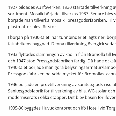
1927 bildades AB Iföverken. 1930 startade tillverkning 
sortiment. Mosaik började tillverkas 1937. Senare blev
började man tillverka mosaik i pressgodsrfabriken. Ti
plastmattor blev för stor.
I början på 1930-talet, när tunnbinderiet lagts ner, bö
fatfabrikens byggnad. Denna tillverkning övergick sedan 
1933 flyttades slamningen av kaolin från Bromölla till I
och 1947 stod Pressgodsfabriken färdig. Då hade också t
1940-talet började man göra belysningsarmatur/lampo
Pressgodsfabriken betydde mycket för Bromöllas kvinnli
1936 började en provtillverkning av sanitetsgods i iso
Sanitesgodsfabrik för tillverkning av bl.a. WC-stolar och
moderniserats i olika etapper. Det blev basen för Iföver
1935-36 byggdes Huvudkontoret och Ifö Hotell vid Torg