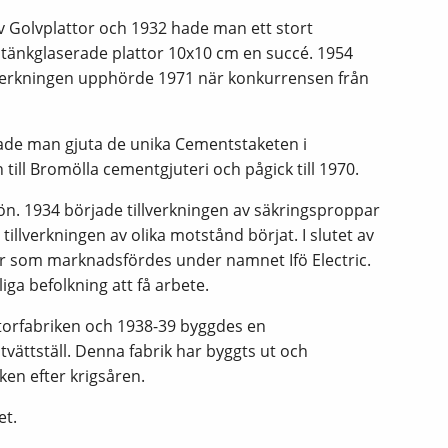
av Golvplattor och 1932 hade man ett stort
 stänkglaserade plattor 10x10 cm en succé. 1954
llverkningen upphörde 1971 när konkurrensen från
rjade man gjuta de unika Cementstaketen i
till Bromölla cementgjuteri och pågick till 1970.
vön. 1934 började tillverkningen av säkringsproppar
illverkningen av olika motstånd börjat. I slutet av
r som marknadsfördes under namnet Ifö Electric.
ga befolkning att få arbete.
latorfabriken och 1938-39 byggdes en
 tvättställ. Denna fabrik har byggts ut och
ken efter krigsåren.
et.