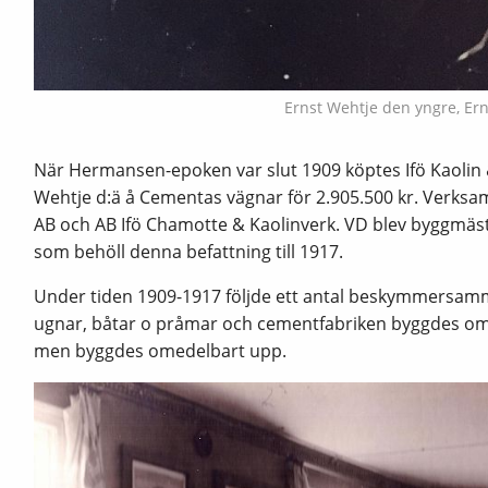
Ernst Wehtje den yngre, Er
När Hermansen-epoken var slut 1909 köptes Ifö Kaolin
Wehtje d:ä å Cementas vägnar för 2.905.500 kr. Verksam
AB och AB Ifö Chamotte & Kaolinverk. VD blev byggmästa
som behöll denna befattning till 1917.
Under tiden 1909-1917 följde ett antal beskymmersamma
ugnar, båtar o pråmar och cementfabriken byggdes om 
men byggdes omedelbart upp.