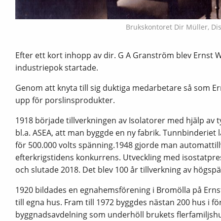
Brukskontoret Dir Müller, Di
Efter ett kort inhopp av dir. G A Granström blev Ernst
industriepok startade.
Genom att knyta till sig duktiga medarbetare så som Er
upp för porslinsprodukter.
1918 började tillverkningen av Isolatorer med hjälp av 
bl.a. ASEA, att man byggde en ny fabrik. Tunnbinderiet
för 500.000 volts spänning.1948 gjorde man automattill
efterkrigstidens konkurrens. Utveckling med isostatpre
och slutade 2018. Det blev 100 år tillverkning av högsp
1920 bildades en egnahemsförening i Bromölla på Ernst
till egna hus. Fram till 1972 byggdes nästan 200 hus i 
byggnadsavdelning som underhöll brukets flerfamiljshu