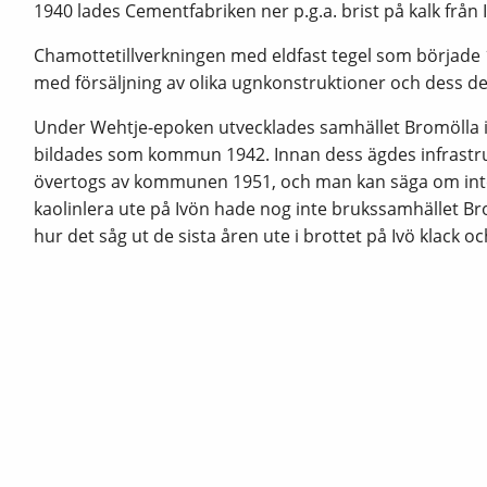
1940 lades Cementfabriken ner p.g.a. brist på kalk från 
Chamottetillverkningen med eldfast tegel som började 19
med försäljning av olika ugnkonstruktioner och dess de
Under Wehtje-epoken utvecklades samhället Bromölla 
bildades som kommun 1942. Innan dess ägdes infrastru
övertogs av kommunen 1951, och man kan säga om inte 
kaolinlera ute på Ivön hade nog inte brukssamhället Bro
hur det såg ut de sista åren ute i brottet på Ivö klack o