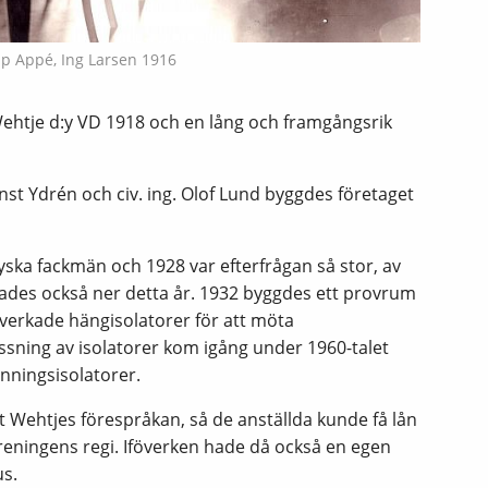
sp Appé, Ing Larsen 1916
 Wehtje d:y VD 1918 och en lång och framgångsrik
nst Ydrén och civ. ing. Olof Lund byggdes företaget
tyska fackmän och 1928 var efterfrågan så stor, av
 lades också ner detta år. 1932 byggdes ett provrum
verkade hängisolatorer för att möta
ssning av isolatorer kom igång under 1960-talet
änningsisolatorer.
 Wehtjes förespråkan, så de anställda kunde få lån
föreningens regi. Iföverken hade då också en egen
s.