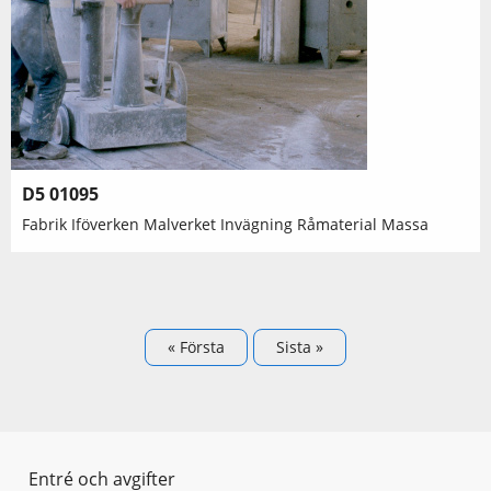
D5 01095
Fabrik Iföverken Malverket Invägning Råmaterial Massa
Paginering
Första sidan
« Första
Sista sidan
Sista »
Entré och avgifter