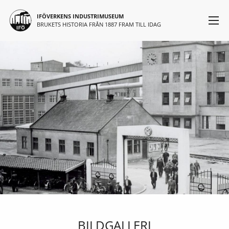
Huvudmeny
Hoppa till huvudinnehåll
IFÖVERKENS INDUSTRIMUSEUM
BRUKETS HISTORIA FRÅN 1887 FRAM TILL IDAG
BILDGALLERI