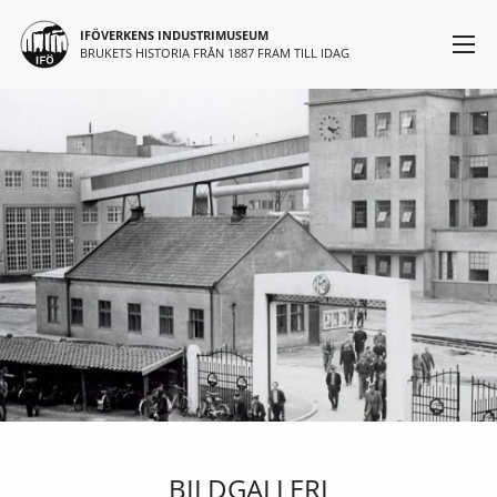
Huvudmeny
Hoppa till huvudinnehåll
IFÖVERKENS INDUSTRIMUSEUM
BRUKETS HISTORIA FRÅN 1887 FRAM TILL IDAG
BILDGALLERI