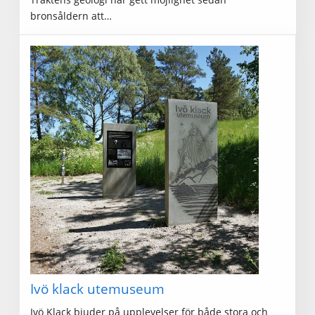
bronsåldern att…
Ivö klack utemuseum
Ivö Klack bjuder på upplevelser för både stora och