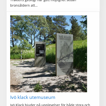
bronsåldern att…
Ivö klack utemuseum
Ivö Klack bjuder på upplevelser för både stora och